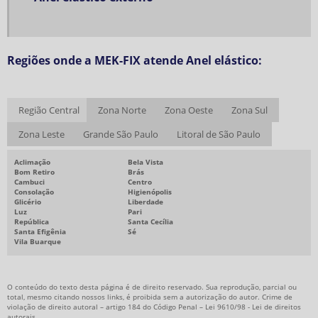
ARRUELA DENTADA COMPRAR
ARRUELA MB
ARRUELA MB COMPRAR
Regiões onde a MEK-FIX atende Anel elástico:
ARRUELA ONDULADA
CHAVETAS EM DIADEMA
Região Central
Zona Norte
Zona Oeste
Zona Sul
COMPRAR CHAVETAS
Zona Leste
Grande São Paulo
Litoral de São Paulo
CUPILHA COMPRAR
Aclimação
Bela Vista
CUPILHA PREÇO
Bom Retiro
Brás
Cambuci
Centro
PARAFUSO OLHAL
Consolação
Higienópolis
Glicério
Liberdade
Luz
Pari
PARAFUSO OLHAL PREÇO
República
Santa Cecília
Santa Efigênia
Sé
PARAFUSO POSICIONADOR
Vila Buarque
PARAFUSO POSICIONADOR COM ESFERA
O conteúdo do texto desta página é de direito reservado. Sua reprodução, parcial ou
total, mesmo citando nossos links, é proibida sem a autorização do autor. Crime de
violação de direito autoral – artigo 184 do Código Penal –
Lei 9610/98 - Lei de direitos
autorais
.