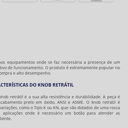
nos equipamentos onde se faz necessária a presença de um
itivo de funcionamento. O produto é extremamente popular no
compra e alto desempenho.
ACTERÍSTICAS DO KNOB RETRÁTIL
knob retrátil
é a sua alta resistência e durabilidade. A peça é
acabamento preto em óxido, ANSI e ASME. O
knob retrátil
é
s variações, como o Tipo K ou KN, que são dotados de uma rosca
a aplicações onde é necessário um botão para atender as
liente.