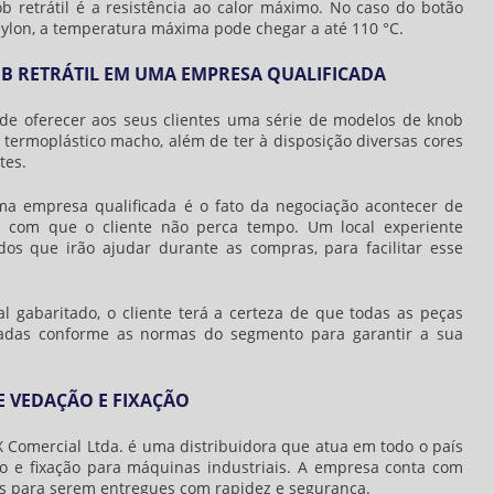
b retrátil
é a resistência ao calor máximo. No caso do botão
ylon, a temperatura máxima pode chegar a até 110 °C.
B RETRÁTIL EM UMA EMPRESA QUALIFICADA
e oferecer aos seus clientes uma série de modelos de
knob
ermoplástico macho, além de ter à disposição diversas cores
tes.
a empresa qualificada é o fato da negociação acontecer de
o com que o cliente não perca tempo. Um local experiente
dos que irão ajudar durante as compras, para facilitar esse
 gabaritado, o cliente terá a certeza de que todas as peças
nadas conforme as normas do segmento para garantir a sua
E VEDAÇÃO E FIXAÇÃO
 Comercial Ltda. é uma distribuidora que atua em todo o país
o e fixação para máquinas industriais. A empresa conta com
os para serem entregues com rapidez e segurança.