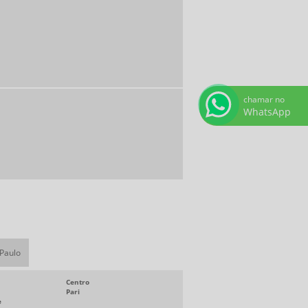
PORCA KM
PUXADOR DE BAQUELITE
VISOR DE ÓLEO
VOLANTE DE BAQUELITE
chamar no
VOLANTE PARA MÁQUINAS
WhatsApp
ARRUELA DE AJUSTE
ARRUELA DE AJUSTE COMPRAR
ARRUELA DENTADA
ARRUELA DENTADA COMPRAR
ARRUELA MB
ARRUELA MB COMPRAR
 Paulo
ARRUELA ONDULADA
CHAVETAS EM DIADEMA
Centro
Pari
e
COMPRAR CHAVETAS