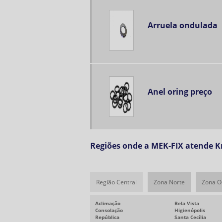
Arruela ondulada
Anel oring preço
Regiões onde a MEK-FIX atende Kn
Região Central
Zona Norte
Zona O
Aclimação
Bela Vista
Consolação
Higienópolis
República
Santa Cecília