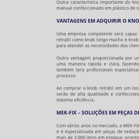
Outra característica importante do
kno
manual confeccionado em plástico de n
VANTAGENS EM ADQUIRIR O KNO
Uma empresa competente será capaz d
retrátil
como knob longo macho e knob t
para atender as necessidades dos clien
Outra vantagem proporcionada por um
uma maneira rápida e clara, fazend
também terá profissionais especializa
processo.
Ao comprar o
knob retrátil
em um local
serão de alta qualidade e confeccio
máxima eficiência.
MEK-FIX – SOLUÇÕES EM PEÇAS D
Com vários anos no mercado, a MEK-FIX
e é especializada em peças de vedaçã
mais de 3.000 itens em estoque, pront