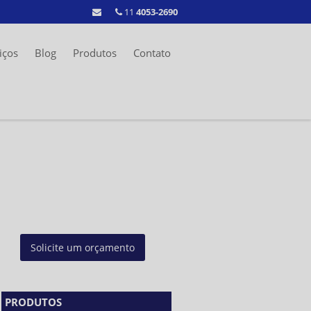
11
4053-2690
iços
Blog
Produtos
Contato
Solicite um orçamento
PRODUTOS