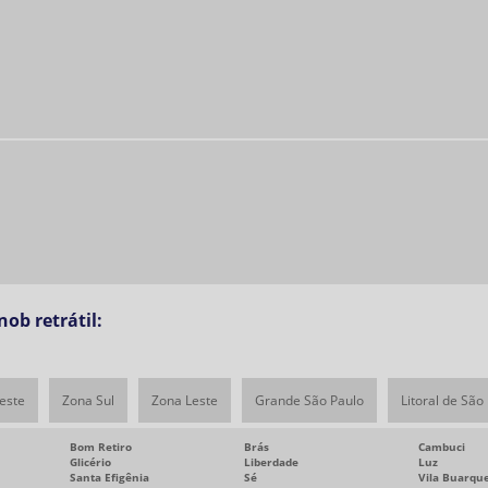
ob retrátil:
este
Zona Sul
Zona Leste
Grande São Paulo
Litoral de São
Bom Retiro
Brás
Cambuci
Glicério
Liberdade
Luz
Santa Efigênia
Sé
Vila Buarqu