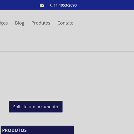
11
4053-2690
iços
Blog
Produtos
Contato
Solicite um orçamento
PRODUTOS