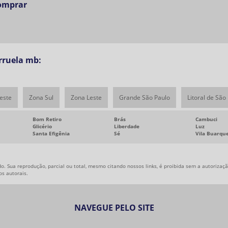
comprar
rruela mb:
este
Zona Sul
Zona Leste
Grande São Paulo
Litoral de São
Bom Retiro
Brás
Cambuci
Glicério
Liberdade
Luz
Santa Efigênia
Sé
Vila Buarqu
o. Sua reprodução, parcial ou total, mesmo citando nossos links, é proibida sem a autorização
tos autorais
.
NAVEGUE PELO SITE