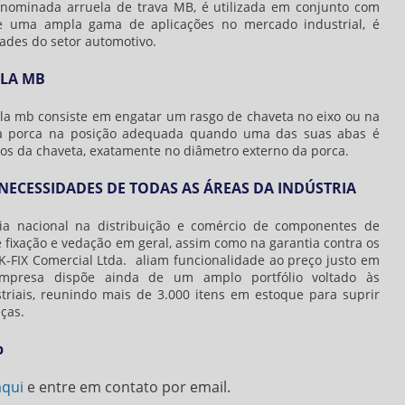
nominada arruela de trava MB, é utilizada em conjunto com
re uma ampla gama de aplicações no mercado industrial, é
ades do setor automotivo.
ELA MB
ela mb
consiste em engatar um rasgo de chaveta no eixo ou na
o a porca na posição adequada quando uma das suas abas é
gos da chaveta, exatamente no diâmetro externo da porca.
ECESSIDADES DE TODAS AS ÁREAS DA INDÚSTRIA
cia nacional na distribuição e comércio de componentes de
e fixação e vedação em geral, assim como na garantia contra os
K-FIX Comercial Ltda. aliam funcionalidade ao preço justo em
empresa dispõe ainda de um amplo portfólio voltado às
triais, reunindo mais de 3.000 itens em estoque para suprir
ças.
b
aqui
e entre em contato por email.