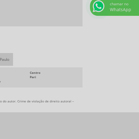
chamar no
PORCA KM
WhatsApp
PUXADOR DE BAQUELITE
VISOR DE ÓLEO
VOLANTE DE BAQUELITE
VOLANTE PARA MÁQUINAS
ARRUELA DE AJUSTE
 Paulo
ARRUELA DE AJUSTE COMPRAR
Centro
Pari
ARRUELA DENTADA
e
ARRUELA DENTADA COMPRAR
ARRUELA MB
 do autor. Crime de violação de direito autoral –
ARRUELA MB COMPRAR
ARRUELA ONDULADA
CHAVETAS EM DIADEMA
COMPRAR CHAVETAS