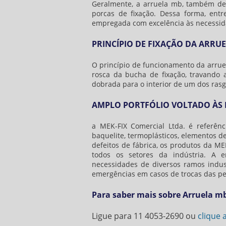
Geralmente, a
arruela mb
, também de
porcas de fixação. Dessa forma, ent
empregada com excelência às necessid
PRINCÍPIO DE FIXAÇÃO DA ARRU
O princípio de funcionamento da
arru
rosca da bucha de fixação, travand
dobrada para o interior de um dos ras
AMPLO PORTFÓLIO VOLTADO ÀS N
a MEK-FIX Comercial Ltda. é referên
baquelite, termoplásticos, elementos d
defeitos de fábrica, os produtos da ME
todos os setores da indústria. A 
necessidades de diversos ramos indus
emergências em casos de trocas das pe
Para saber mais sobre Arruela m
Ligue para
11 4053-2690
ou
clique 