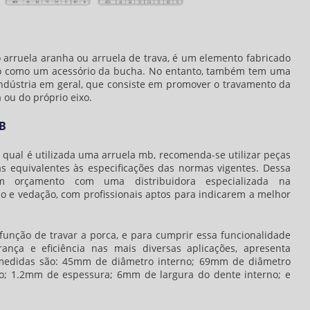
arruela aranha ou arruela de trava, é um elemento fabricado
o como um acessório da bucha. No entanto, também tem uma
indústria em geral, que consiste em promover o travamento da
 ou do próprio eixo.
B
o qual é utilizada uma
arruela mb
, recomenda-se utilizar peças
as equivalentes às especificações das normas vigentes. Dessa
am orçamento com uma distribuidora especializada na
o e vedação, com profissionais aptos para indicarem a melhor
função de travar a porca, e para cumprir essa funcionalidade
ança e eficiência nas mais diversas aplicações, apresenta
s medidas são: 45mm de diâmetro interno; 69mm de diâmetro
o; 1.2mm de espessura; 6mm de largura do dente interno; e