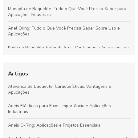
Manopla de Baquelite: Tudo o Que Você Precisa Saber para
Aplicações Industriais
Anel Oring: Tudo o Que Você Precisa Saber Sobre Uso e
Aplicações
Knob de Baquelite: Entenda Suas Vantagens e Aplicações no
Mercado Industrial
Principais Características e Aplicações do Knob de Baquelite
na Indústria
Artigos
Aplicações e Benefícios da Manopla de Baquelite para
Alavanca de Baquelite: Características, Vantagens e
Equipamentos Industriais
Aplicações
Guia Completo sobre Manopla de Baquelite: Funcionalidade,
Anéis Elásticos para Eixos: Importância e Aplicações
Benefícios e Aplicações
Industriais
Anéis O-Ring: Aplicações e Projetos Essenciais