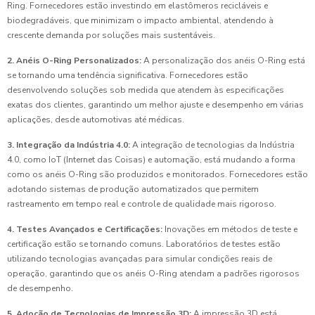
Ring. Fornecedores estão investindo em elastômeros recicláveis e
biodegradáveis, que minimizam o impacto ambiental, atendendo à
crescente demanda por soluções mais sustentáveis.
2. Anéis O-Ring Personalizados:
A personalização dos anéis O-Ring está
se tornando uma tendência significativa. Fornecedores estão
desenvolvendo soluções sob medida que atendem às especificações
exatas dos clientes, garantindo um melhor ajuste e desempenho em várias
aplicações, desde automotivas até médicas.
3. Integração da Indústria 4.0:
A integração de tecnologias da Indústria
4.0, como IoT (Internet das Coisas) e automação, está mudando a forma
como os anéis O-Ring são produzidos e monitorados. Fornecedores estão
adotando sistemas de produção automatizados que permitem
rastreamento em tempo real e controle de qualidade mais rigoroso.
4. Testes Avançados e Certificações:
Inovações em métodos de teste e
certificação estão se tornando comuns. Laboratórios de testes estão
utilizando tecnologias avançadas para simular condições reais de
operação, garantindo que os anéis O-Ring atendam a padrões rigorosos
de desempenho.
5. Adoção de Tecnologias de Impressão 3D:
A impressão 3D está