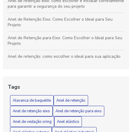
Anel de retenção eixo: como escolher e instalar corretamente
para garantir a segurança do seu projeto
Anel de Retenção Eixo: Como Escolher o Ideal para Seu
Projeto
Anel de Retenção para Eixo: Como Escolher o Ideal para Seu
Projeto
Anel de retenção: como escolher o ideal para sua aplicação
Anel de retenção: como escolher o ideal para suas
necessidades industriais
Tags
Anel de vedação O-ring: Como Escolher e Aplicar
Corretamente em Seus Projetos
Alavanca de baquelite
Anel de retenção
Anel de Vedação O-Ring: Como Escolher o Ideal para Seu
Anel de retenção eixo
Anel de retenção para eixo
Projeto
Anel de vedação oring
Anel elástico
Anel elástico é a solução ideal para aumentar a segurança e
a praticidade no seu dia a dia