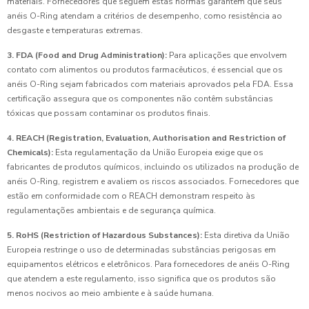
materiais. Fornecedores que seguem estas normas garantem que seus
anéis O-Ring atendam a critérios de desempenho, como resistência ao
desgaste e temperaturas extremas.
3. FDA (Food and Drug Administration):
Para aplicações que envolvem
contato com alimentos ou produtos farmacêuticos, é essencial que os
anéis O-Ring sejam fabricados com materiais aprovados pela FDA. Essa
certificação assegura que os componentes não contêm substâncias
tóxicas que possam contaminar os produtos finais.
4. REACH (Registration, Evaluation, Authorisation and Restriction of
Chemicals):
Esta regulamentação da União Europeia exige que os
fabricantes de produtos químicos, incluindo os utilizados na produção de
anéis O-Ring, registrem e avaliem os riscos associados. Fornecedores que
estão em conformidade com o REACH demonstram respeito às
regulamentações ambientais e de segurança química.
5. RoHS (Restriction of Hazardous Substances):
Esta diretiva da União
Europeia restringe o uso de determinadas substâncias perigosas em
equipamentos elétricos e eletrônicos. Para fornecedores de anéis O-Ring
que atendem a este regulamento, isso significa que os produtos são
menos nocivos ao meio ambiente e à saúde humana.