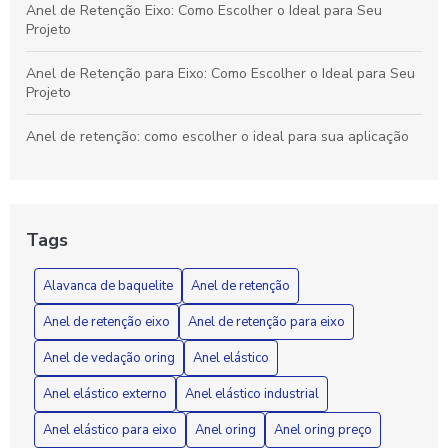
Anel de Retenção Eixo: Como Escolher o Ideal para Seu
Projeto
Anel de Retenção para Eixo: Como Escolher o Ideal para Seu
Projeto
Anel de retenção: como escolher o ideal para sua aplicação
Anel de retenção: como escolher o ideal para suas
necessidades industriais
Tags
Anel de vedação O-ring: Como Escolher e Aplicar
Corretamente em Seus Projetos
Alavanca de baquelite
Anel de retenção
Anel de Vedação O-Ring: Como Escolher o Ideal para Seu
Anel de retenção eixo
Anel de retenção para eixo
Projeto
Anel de vedação oring
Anel elástico
Anel elástico é a solução ideal para aumentar a segurança e
a praticidade no seu dia a dia
Anel elástico externo
Anel elástico industrial
Anel elástico para eixo
Anel oring
Anel oring preço
Anel elástico externo é a solução ideal para aumentar a