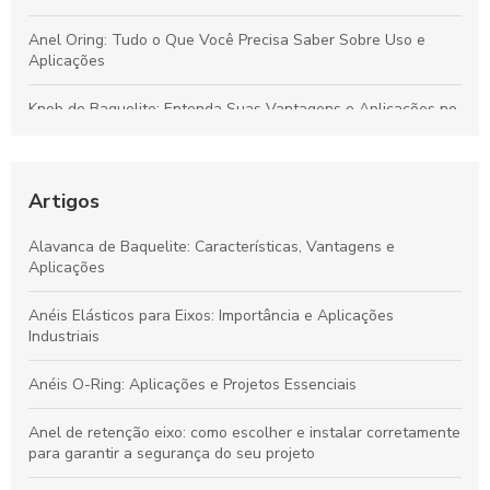
Anel Oring: Tudo o Que Você Precisa Saber Sobre Uso e
Aplicações
Knob de Baquelite: Entenda Suas Vantagens e Aplicações no
Mercado Industrial
Principais Características e Aplicações do Knob de Baquelite
na Indústria
Artigos
Aplicações e Benefícios da Manopla de Baquelite para
Alavanca de Baquelite: Características, Vantagens e
Equipamentos Industriais
Aplicações
Guia Completo sobre Manopla de Baquelite: Funcionalidade,
Anéis Elásticos para Eixos: Importância e Aplicações
Benefícios e Aplicações
Industriais
Anéis O-Ring: Aplicações e Projetos Essenciais
Anel de retenção eixo: como escolher e instalar corretamente
para garantir a segurança do seu projeto