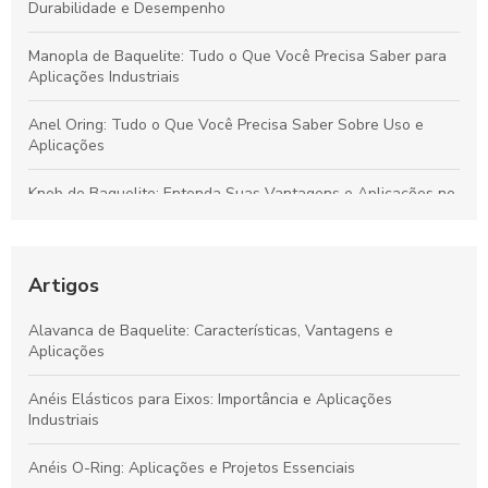
Durabilidade e Desempenho
Manopla de Baquelite: Tudo o Que Você Precisa Saber para
Aplicações Industriais
Anel Oring: Tudo o Que Você Precisa Saber Sobre Uso e
Aplicações
Knob de Baquelite: Entenda Suas Vantagens e Aplicações no
Mercado Industrial
Principais Características e Aplicações do Knob de Baquelite
na Indústria
Artigos
Aplicações e Benefícios da Manopla de Baquelite para
Alavanca de Baquelite: Características, Vantagens e
Equipamentos Industriais
Aplicações
Guia Completo sobre Manopla de Baquelite: Funcionalidade,
Anéis Elásticos para Eixos: Importância e Aplicações
Benefícios e Aplicações
Industriais
Anéis O-Ring: Aplicações e Projetos Essenciais