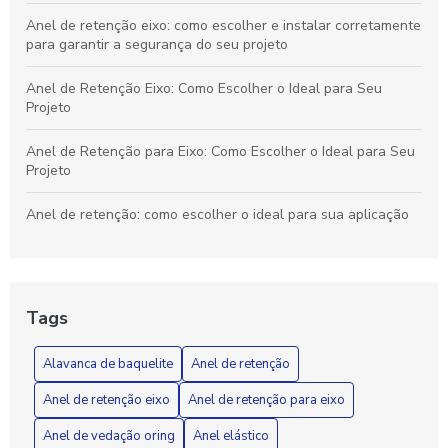
Anel de retenção eixo: como escolher e instalar corretamente
para garantir a segurança do seu projeto
Anel de Retenção Eixo: Como Escolher o Ideal para Seu
Projeto
Anel de Retenção para Eixo: Como Escolher o Ideal para Seu
Projeto
Anel de retenção: como escolher o ideal para sua aplicação
Anel de retenção: como escolher o ideal para suas
necessidades industriais
Tags
Anel de vedação O-ring: Como Escolher e Aplicar
Corretamente em Seus Projetos
Alavanca de baquelite
Anel de retenção
Anel de Vedação O-Ring: Como Escolher o Ideal para Seu
Anel de retenção eixo
Anel de retenção para eixo
Projeto
Anel de vedação oring
Anel elástico
Anel elástico é a solução ideal para aumentar a segurança e