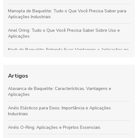
Manopla de Baquelite: Tudo o Que Você Precisa Saber para
Aplicações Industriais
Anel Oring: Tudo o Que Você Precisa Saber Sobre Uso e
Aplicações
Knob de Baquelite: Entenda Suas Vantagens e Aplicações no
Mercado Industrial
Principais Características e Aplicações do Knob de Baquelite
na Indústria
Artigos
Aplicações e Benefícios da Manopla de Baquelite para
Alavanca de Baquelite: Características, Vantagens e
Equipamentos Industriais
Aplicações
Guia Completo sobre Manopla de Baquelite: Funcionalidade,
Anéis Elásticos para Eixos: Importância e Aplicações
Benefícios e Aplicações
Industriais
Anéis O-Ring: Aplicações e Projetos Essenciais