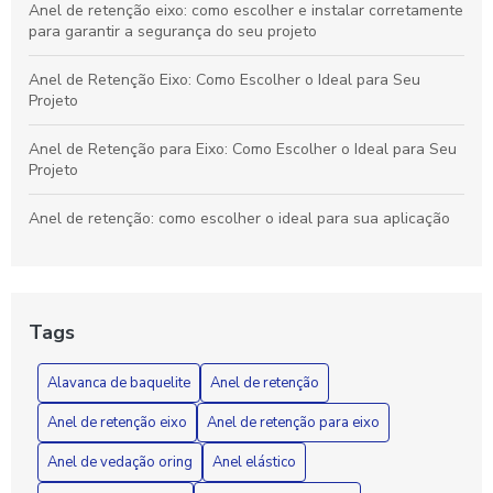
Anel de retenção eixo: como escolher e instalar corretamente
para garantir a segurança do seu projeto
Anel de Retenção Eixo: Como Escolher o Ideal para Seu
Projeto
Anel de Retenção para Eixo: Como Escolher o Ideal para Seu
Projeto
Anel de retenção: como escolher o ideal para sua aplicação
Anel de retenção: como escolher o ideal para suas
necessidades industriais
Tags
Anel de vedação O-ring: Como Escolher e Aplicar
Corretamente em Seus Projetos
Alavanca de baquelite
Anel de retenção
Anel de Vedação O-Ring: Como Escolher o Ideal para Seu
Anel de retenção eixo
Anel de retenção para eixo
Projeto
Anel de vedação oring
Anel elástico
Anel elástico é a solução ideal para aumentar a segurança e