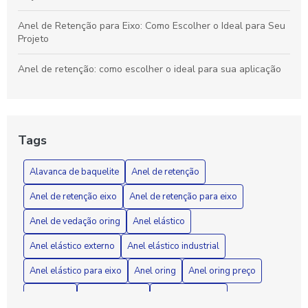
Anel de Retenção para Eixo: Como Escolher o Ideal para Seu
Projeto
Anel de retenção: como escolher o ideal para sua aplicação
Anel de retenção: como escolher o ideal para suas
necessidades industriais
Tags
Anel de vedação O-ring: Como Escolher e Aplicar
Corretamente em Seus Projetos
Alavanca de baquelite
Anel de retenção
Anel de Vedação O-Ring: Como Escolher o Ideal para Seu
Anel de retenção eixo
Anel de retenção para eixo
Projeto
Anel de vedação oring
Anel elástico
Anel elástico é a solução ideal para aumentar a segurança e
a praticidade no seu dia a dia
Anel elástico externo
Anel elástico industrial
Anel elástico para eixo
Anel oring
Anel oring preço
Anel elástico externo é a solução ideal para aumentar a
durabilidade e a eficiência dos seus projetos
Anel trava
Anel trava eixo
Arruela dentada